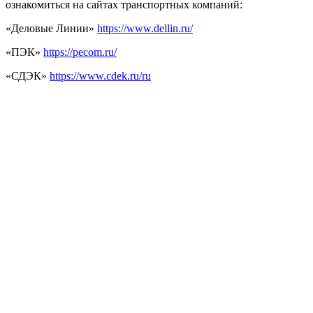
ознакомиться на сайтах транспортных компаний:
«Деловые Линии»
https://www.dellin.ru/
«ПЭК»
https://pecom.ru/
«СДЭК»
https://www.cdek.ru/ru
Для отправки товара необходимы следующие данные
Покупателя: ФИО, контактный телефон.
При получении товара при себе необходимо иметь паспорт
Оплата товара
Оплата товара производится на расчетный счет Поставщика
по реквизитам, указанным в счете на оплату товара. При этом
отправка товара производится в течение 3-х рабочих дней
после поступления оплаты на расчетный счет Поставщика
(при наличии товара на складе).
Доставка товара по Самаре и Тольятти
Доставка товара по Самаре и Тольятти осуществляется в
течение 3-х рабочих дней после согласования заказа с