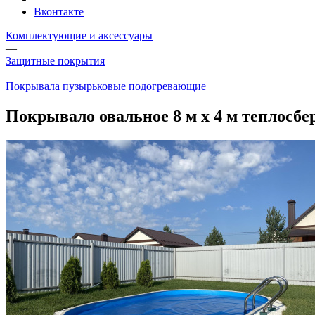
Вконтакте
Комплектующие и аксессуары
—
Защитные покрытия
—
Покрывала пузырьковые подогревающие
Покрывало овальное 8 м х 4 м теплосб