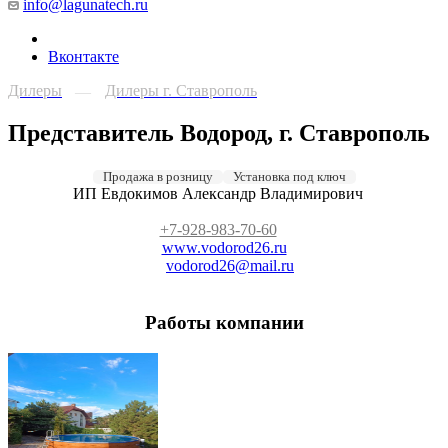
info@lagunatech.ru
Вконтакте
Дилеры
Дилеры г. Ставрополь
—
Представитель Водород, г. Ставрополь
Продажа в розницу
Установка под ключ
ИП Евдокимов Александр Владимирович
+7-928-983-70-60
www.vodorod26.ru
vodorod26@mail.ru
Работы компании